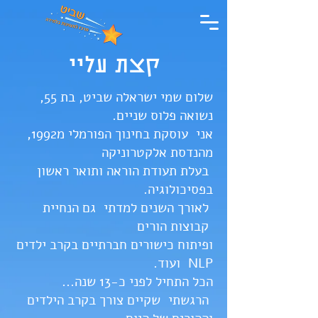
קצת עליי
שלום שמי ישראלה שביט, בת 55,
נשואה פלוס שניים.
אני עוסקת בחינוך הפורמלי מ1992,
מהנדסת אלקטרוניקה
בעלת תעודת הוראה ותואר ראשון
בפסיכולוגיה.
לאורך השנים למדתי גם הנחיית
קבוצות הורים
ופיתוח כישורים חברתיים בקרב ילדים
NLP ועוד.
הכל התחיל לפני כ-13 שנה...
הרגשתי שקיים צורך בקרב הילדים