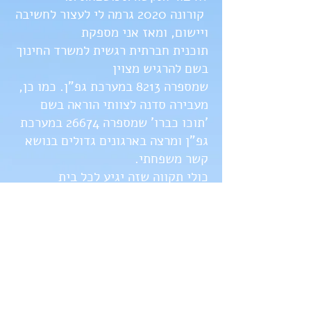
קורונה 2020 גרמה לי לעצור לחשיבה
ויישום, ומאז אני מספקת
תוכנית חברתית רגשית למשרד החינוך
בשם להרגיש מצוין
שמספרה 8213 במערכת גפ"ן. כמו כן,
מעבירה סדנה לצוותי הוראה בשם
'תוכו כברו' שמספרה 26674 במערכת
גפ"ן ומרצה בארגונים גדולים בנושא
קשר משפחתי.
כולי תקווה שזה יגיע לכל בית
בישראל ובעתיד בחו"ל
וישפר את השיח את הערכים והאווירה
המשפחתית.